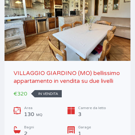
VILLAGGIO GIARDINO (MO) bellissimo
appartamento in vendita su due livelli
€320
IN VENDITA
Area
Camere da letto
130
3
MQ
Bagni
Garage
2
1