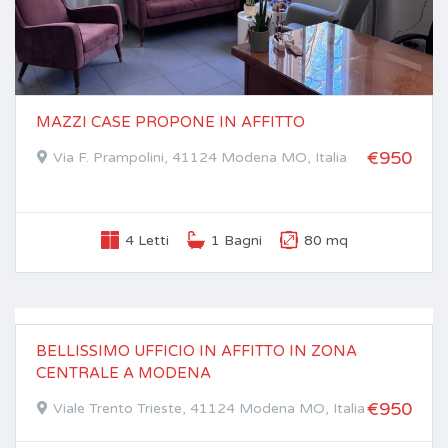
MAZZI CASE PROPONE IN AFFITTO
€950
Via F. Prampolini, 41124 Modena MO, Italia
4 Letti
1 Bagni
80 mq
IN AFFITTO
BELLISSIMO UFFICIO IN AFFITTO IN ZONA
CENTRALE A MODENA
€950
Viale Trento Trieste, 41124 Modena MO, Italia