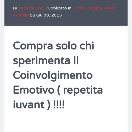
Di
Roberta Boni
Pubblicato in
Home Staging
,
Saper
Vendere
Su
Giu 09, 2015
Compra solo chi
sperimenta Il
Coinvolgimento
Emotivo
( repetita
iuvant ) !!!!