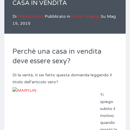
CASA IN VENDITA
Di
Roberta Boni
Pubblicato in
Home Staging
Su
Mag
15, 2015
Perchè una casa in vendita
deve essere sexy?
Dì la verità, ti sei fatto questa domanda leggendo il
titolo dell’articolo vero?
Ti
spiego
subito il
motivo:
quando
mostri la