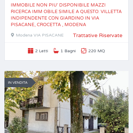
IMMOBILE NON PIU’ DISPONIBILE MAZZI
RICERCA IMM OBILE SIMILE A QUESTO: VILLETTA
INDIPENDENTE CON GIARDINO IN VIA
PISACANE, CROCETTA , MODENA
Trattative Riservate
Modena VIA PISACANE
2 Letti
1 Bagni
220 MQ
IN VENDITA