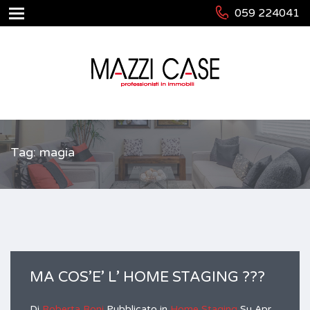
059 224041
Tag: magia
MA COS’E’ L’ HOME STAGING ???
Di
Roberta Boni
Pubblicato in
Home Staging
Su
Apr